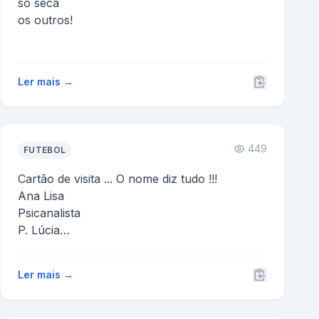
só seca
os outros!
Ler mais →
449
FUTEBOL
Cartão de visita ... O nome diz tudo !!!
Ana Lisa
Psicanalista
P. Lúcia
Fabricante de Bichinhos
Pinto Souto
Ler mais →
Fabricante de Cuecas
Marcos Dias
Fab...