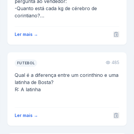
pergunta ao vendedor:
-Quanto está cada kg de cérebro de
corintiano?
Ele responde:
-10 reais
Ler mais →
-E o de santista?
-...
485
FUTEBOL
Qual é a diferença entre um corinthino e uma
latinha de Bosta?
R: A latinha
Ler mais →