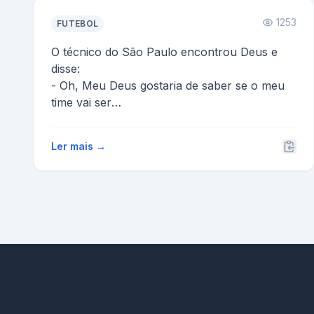
1253
FUTEBOL
O técnico do São Paulo encontrou Deus e
disse:
- Oh, Meu Deus gostaria de saber se o meu
time vai ser
campeão do mundo?
E Deus procurou em um liv...
Ler mais →