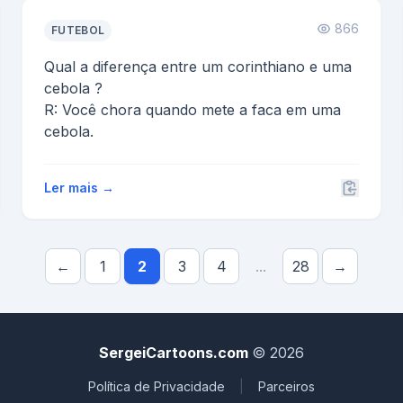
866
FUTEBOL
Qual a diferença entre um corinthiano e uma
cebola ?
R: Você chora quando mete a faca em uma
cebola.
Ler mais →
←
1
2
3
4
...
28
→
SergeiCartoons.com
© 2026
Política de Privacidade
|
Parceiros