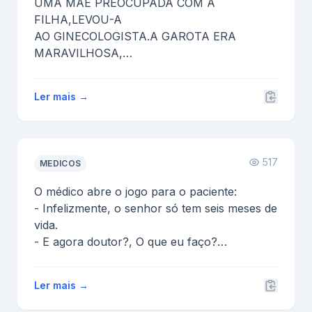
UMA MÃE PREOCUPADA COM A
FILHA,LEVOU-A
AO GINECOLOGISTA.A GAROTA ERA
MARAVILHOSA,
&gt; &gt; MUITO BOA,PORÉM RETARDADA...
&gt; &gt; CHEGANDO AO CONS...
Ler mais →
517
MEDICOS
O médico abre o jogo para o paciente:
- Infelizmente, o senhor só tem seis meses de
vida.
- E agora doutor?, O que eu faço?
- Se eu fosse você, me...
Ler mais →