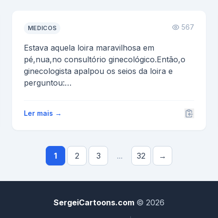
567
MEDICOS
Estava aquela loira maravilhosa em
pé,nua,no consultório ginecológico.Então,o
ginecologista apalpou os seios da loira e
perguntou:
-Por que estou ...
Ler mais →
1
2
3
...
32
→
SergeiCartoons.com
© 2026