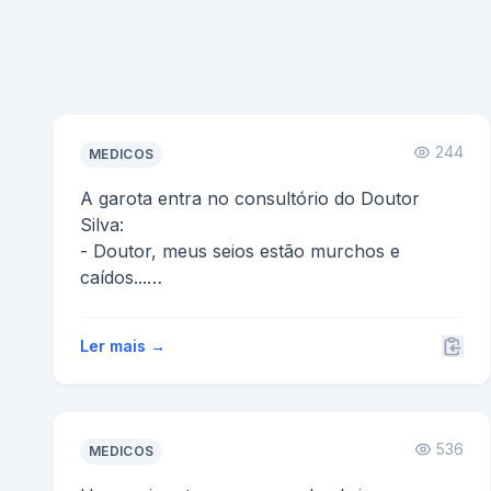
244
MEDICOS
A garota entra no consultório do Doutor
Silva:
- Doutor, meus seios estão murchos e
caídos...
- Não se preocupe! - diz o médico - Agora
temos uma...
Ler mais →
536
MEDICOS