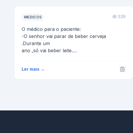
539
MEDICOS
O médico para o paciente:
-O senhor vai parar de beber cerveja
.Durante um
ano ,só vai beber leite.
-Outra vez , doutor?
-O quê ? já.Durante os do...
Ler mais →