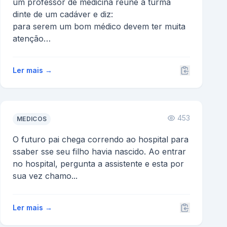
um professor de medicina reune a turma
dinte de um cadáver e diz:
para serem um bom médico devem ter muita
atenção
e nenhum nojo;p/ isto vou demon...
Ler mais →
453
MEDICOS
O futuro pai chega correndo ao hospital para
ssaber sse seu filho havia nascido. Ao entrar
no hospital, pergunta a assistente e esta por
sua vez chamo...
Ler mais →