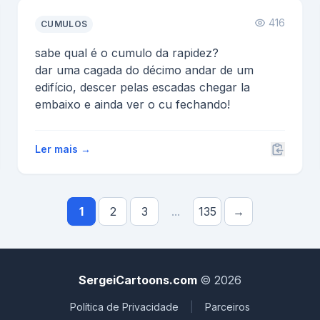
416
CUMULOS
sabe qual é o cumulo da rapidez?
dar uma cagada do décimo andar de um
edifício, descer pelas escadas chegar la
embaixo e ainda ver o cu fechando!
Ler mais →
1
2
3
...
135
→
SergeiCartoons.com
© 2026
Política de Privacidade
|
Parceiros