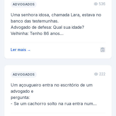
536
ADVOGADOS
Uma senhora idosa, chamada Lara, estava no
banco das testemunhas.
Advogado de defesa: Qual sua idade?
Velhinha: Tenho 86 anos
A: No dia 1o de abril do...
Ler mais →
222
ADVOGADOS
Um açougueiro entra no escritório de um
advogado e
pergunta:
- Se um cachorro solto na rua entra num
açougue e rouba