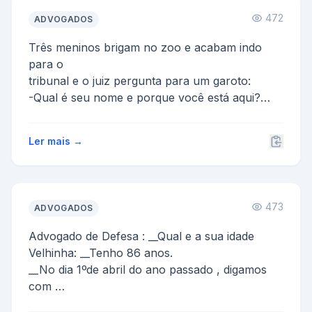
472
ADVOGADOS
Três meninos brigam no zoo e acabam indo
para o
tribunal e o juiz pergunta para um garoto:
-Qual é seu nome e porque você está aqui?
E o Garoto di...
Ler mais →
473
ADVOGADOS
Advogado de Defesa : __Qual e a sua idade
Velhinha: __Tenho 86 anos.
__No dia 1ºde abril do ano passado , digamos
com
suas palavras , o que lhe acon...