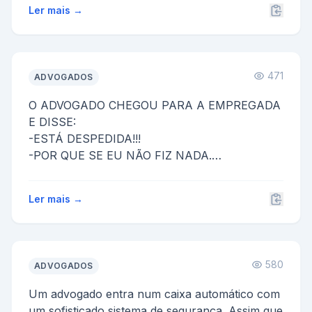
um pedaço de carne, o dono ...
Ler mais →
471
ADVOGADOS
O ADVOGADO CHEGOU PARA A EMPREGADA
E DISSE:
-ESTÁ DESPEDIDA!!!
-POR QUE SE EU NÃO FIZ NADA.
-EU SEI !É POR ISSO QUE VOCÊ ESTA
DESPEDIDA!
Ler mais →
580
ADVOGADOS
Um advogado entra num caixa automático com
um sofisticado sistema de segurança. Assim que