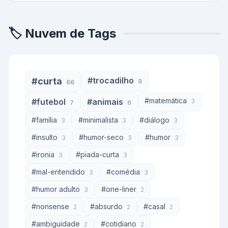
🏷️ Nuvem de Tags
#trocadilho
#curta
8
66
#matemática
#futebol
#animais
3
7
6
#família
#minimalista
#diálogo
3
3
3
#insulto
#humor-seco
#humor
3
3
3
#ironia
#piada-curta
3
3
#mal-entendido
#comédia
3
3
#humor adulto
#one-liner
3
2
#nonsense
#absurdo
#casal
2
2
2
#ambiguidade
#cotidiano
2
2