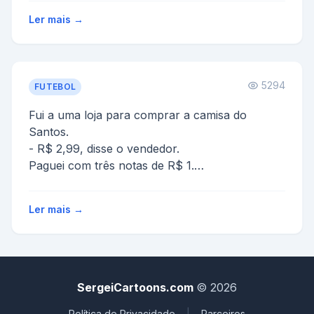
10 classificado
Ler mais →
10 sajeitado
10 treinado
10 sarrumado
10 g...
5294
FUTEBOL
Fui a uma loja para comprar a camisa do
Santos.
- R$ 2,99, disse o vendedor.
Paguei com três notas de R$ 1.
- Quer completar o troco com uma camisa ...
Ler mais →
SergeiCartoons.com
© 2026
Política de Privacidade
|
Parceiros