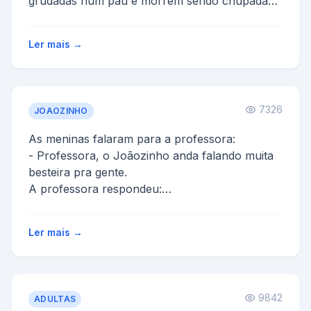
grudadas num pau e morrem sendo chupadas.
- (E desde quando fr...
Ler mais →
7326
JOAOZINHO
As meninas falaram para a professora:
- Professora, o Joãozinho anda falando muita
besteira pra gente.
A professora respondeu:
- Pois então, na pró...
Ler mais →
9842
ADULTAS