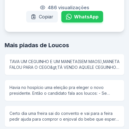
486 visualizações
Copiar
WhatsApp
Mais piadas de Loucos
TAVA UM CEGUINHO E UM MANETA(SEM MAOS),MANETA
FALOU PARA O CEGO&gt;TÁ VENDO AQUELE CEGUINHO?
E ELE DIZ AO MANETA&gt;3ENTAO VAIM LÁ E PASSA A
MAO NELA.
Havia no hospício uma eleição pra eleger o novo
presidente. Então o candidato fala aos loucos: - Se
vocês me elegerem, eu prometo que vou colocar uma
piscina aqui no hospício. Então, todos os loucos vibraram.
No dia da eleição, todos do hospício votaram no
Certo dia uma freira sai do convento e vai para a feira
candidato, é claro pensando na piscina. Então, o tal
pedir ajuda para compror o enjoval do bebe que espera.
candidato foi eleito. No outro dia, foi começada a
Fica gritando dizendo que o filho que espera e milagre
construção da piscina. Após dois meses foi terminada a