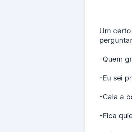
Um certo 
perguntan
-Quem gr
-Eu sei p
-Cala a b
-Fica qui