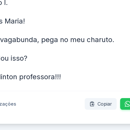
 I.
 Maria!
 vagabunda, pega no meu charuto.
ou isso?
Clinton professora!!!
izações
Copiar