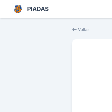
PIADAS
Voltar
Piada # 23805