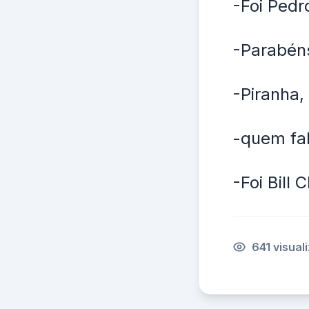
-Foi Pedro
-Parabéns
-Piranha,
-quem fal
-Foi Bill 
641 visual