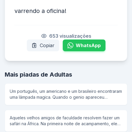
varrendo a oficina!
653 visualizações
Copiar
WhatsApp
Mais piadas de Adultas
Um português, um americano e um brasileiro encontraram
uma lâmpada magica. Quando o genio apareceu
disse:estou com pressa vou dar tres ovos para cada um,
Quando forem fazer o pedido quebrem o ovo. e todos
foram para as suas casas.la o americano pediu muita
Aqueles velhos amigos de faculdade resolvem fazer um
mulher, muito dinheiro, e um super carro. o brasileiro
safári na África. Na primeira noite de acampamento, eles
pediu uma mansao, muita mulher e dinheiro. Dai o
estão bebendo alegremente em frente das barracas