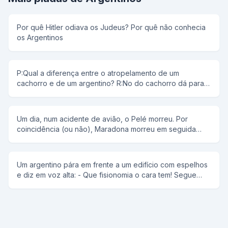
Por quê Hitler odiava os Judeus? Por quê não conhecia
os Argentinos
P:Qual a diferença entre o atropelamento de um
cachorro e de um argentino? R:No do cachorro dá para
ver as marcas do pneu no chão.
Um dia, num acidente de avião, o Pelé morreu. Por
coincidência (ou não), Maradona morreu em seguida
(não se sabe de quê). Ambos se viram na ante-sala do
céu e foram informados de que, de uma entrevista com
Deus, quem fosse aprovado ficaria lá. Pouco depois
Um argentino pára em frente a um edifício com espelhos
chega Deus, e ao avistar Pelé fica todo entusiasmado,
e diz em voz alta: - Que fisionomia o cara tem! Segue
aperta-lhe a mão, abraça-o, e em português chama-o de
caminhando e encontra com sua namorada, uma loira
Rei, e tal... Olha para o Maradona e diz friamente “olá” (o
deslumbrante, e volta a dizer: - Que gata o cara tem!
intérprete traduz para ele). Informa a ambos que iniciaria
Entra na sua Ferrari vermelha e diz outra vez: - Que
as perguntas e que Pelé seria o primeiro. Maradona,
carrão o cara tem! Chega em sua casa e encontra sua
percebe que ele não está abafando e pensa consigo:
irmã, que é freira da Orden de las Esposas de Cristo.