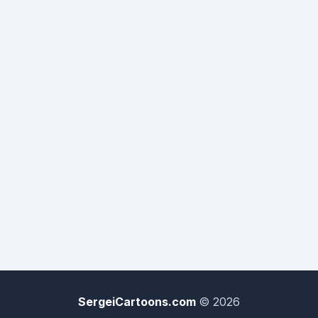
de Osasco, com um adesivo escrito "XIKI NU ÚRTIMU"
numa lateral, outro no ParaBrisa "É NOIS NA FITA,
MANO!!" e, por último, um pegando o vidro traseiro
inteiro "É DEUS NO CÉU E NÓIS NO CORCEL", de onde
sai um brutamontes com a camiseta e gorrinho do
Palmeiras, que diz para o açougueiro: E ai mano, cê tem
braço? Tenho sim - responde o açougueiro. Então
levanta que é um assalto, tá ligado?
SergeiCartoons.com
© 2026