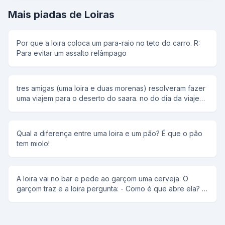
Mais piadas de Loiras
Por que a loira coloca um para-raio no teto do carro. R:
Para evitar um assalto relâmpago
tres amigas (uma loira e duas morenas) resolveram fazer
uma viajem para o deserto do saara. no do dia da viajem
uma morena havi comprado um barril com agua bem bem
bem gelada, a oytra morena levava um barril com muito
gelo e a loira levava a porta de um carros, entao uma
Qual a diferença entre uma loira e um pão? É que o pão
morena e a loira perguntam para a outra morena: -por
tem miolo!
que vc esta levando esse barril com agua??? -se eu
sentir sede eu posso beber. logo após a loira e a outra
morena perguntam: -e vc por que esta levando esse
barril com gelo? -se ficar muito quente eu me refresco.
A loira vai no bar e pede ao garçom uma cerveja. O
imediatamente as duas morenas perguntam para a loira: -
garçom traz e a loira pergunta: - Como é que abre ela? -
por que vc ta levando essa porta de carros? e a loira: -se
É só torçer. E a loira fala: - Abre! Abre! Abre!
ficar abafado, eu abro a janelinha!!