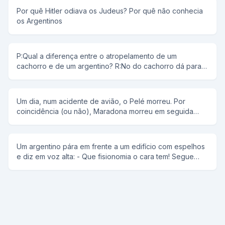
Por quê Hitler odiava os Judeus? Por quê não conhecia
os Argentinos
P:Qual a diferença entre o atropelamento de um
cachorro e de um argentino? R:No do cachorro dá para
ver as marcas do pneu no chão.
Um dia, num acidente de avião, o Pelé morreu. Por
coincidência (ou não), Maradona morreu em seguida
(não se sabe de quê). Ambos se viram na ante-sala do
céu e foram informados de que, de uma entrevista com
Deus, quem fosse aprovado ficaria lá. Pouco depois
Um argentino pára em frente a um edifício com espelhos
chega Deus, e ao avistar Pelé fica todo entusiasmado,
e diz em voz alta: - Que fisionomia o cara tem! Segue
aperta-lhe a mão, abraça-o, e em português chama-o de
caminhando e encontra com sua namorada, uma loira
Rei, e tal... Olha para o Maradona e diz friamente “olá” (o
deslumbrante, e volta a dizer: - Que gata o cara tem!
intérprete traduz para ele). Informa a ambos que iniciaria
Entra na sua Ferrari vermelha e diz outra vez: - Que
as perguntas e que Pelé seria o primeiro. Maradona,
carrão o cara tem! Chega em sua casa e encontra sua
percebe que ele não está abafando e pensa consigo:
irmã, que é freira da Orden de las Esposas de Cristo.
“Vou repetir e melhorar o que Pelé disser, assim se Deus
Então, eufórico comenta: - Que cunhado o cara tem!
gostar da resposta dele vai gostar ainda mais da minha.”