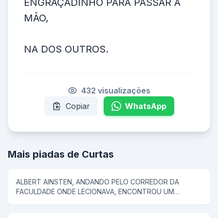
ENGRAÇADINHO PARA PASSAR A
MÃO,
NA DOS OUTROS.
432 visualizações
Copiar
WhatsApp
Mais piadas de Curtas
ALBERT AINSTEN, ANDANDO PELO CORREDOR DA
FACULDADE ONDE LECIONAVA, ENCONTROU UM
SUJEITO E LHE PERGUNTOU... - "QUAL O SEU Q.I.", o
HOMEM RESPONDE: MEU Q.I. É DE 250, LOGO EM