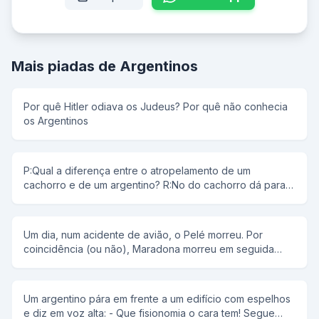
Mais piadas de Argentinos
Por quê Hitler odiava os Judeus? Por quê não conhecia
os Argentinos
P:Qual a diferença entre o atropelamento de um
cachorro e de um argentino? R:No do cachorro dá para
ver as marcas do pneu no chão.
Um dia, num acidente de avião, o Pelé morreu. Por
coincidência (ou não), Maradona morreu em seguida
(não se sabe de quê). Ambos se viram na ante-sala do
céu e foram informados de que, de uma entrevista com
Deus, quem fosse aprovado ficaria lá. Pouco depois
Um argentino pára em frente a um edifício com espelhos
chega Deus, e ao avistar Pelé fica todo entusiasmado,
e diz em voz alta: - Que fisionomia o cara tem! Segue