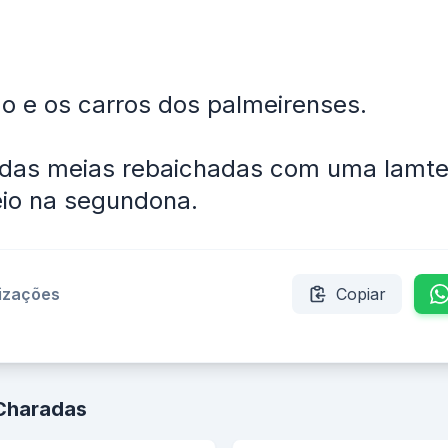
 e os carros dos palmeirenses.
odas meias rebaichadas com uma lamte
eio na segundona.
lizações
Copiar
 Charadas