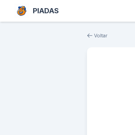
PIADAS
Voltar
Piada # 21285