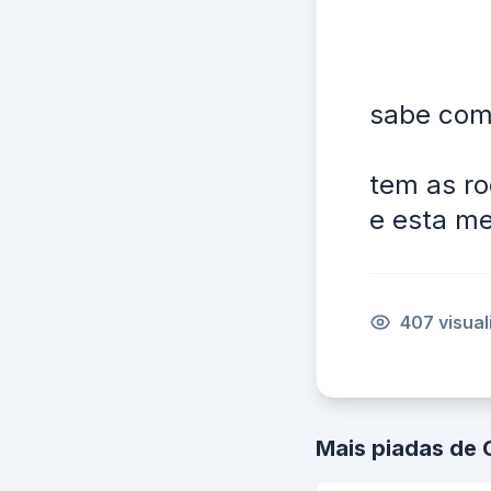
sabe como
tem as r
e esta m
407 visua
Mais piadas de