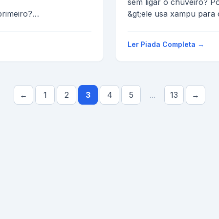
sem ligar o chuveiro? P
rimeiro?
&gt;ele usa xampu para 
parou pra pedir
&gt;
&gt;Por que português t
Ler Piada Completa →
←
1
2
3
4
5
...
13
→