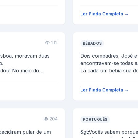
Toma a outra de uma só
-E pela vergonha!
Ler Piada Completa →
O cara repete o r...
212
BÊBADOS
isboa, moravam duas
Dois compadres, José e
o.
encontravam-se todas a
idou! No meio do
Lá cada um bebia sua do
a, o deleg...
embora.
Um dia Juv...
Ler Piada Completa →
204
PORTUGUÊS
ecidiram pular de um
&gt;Vocês sabem porqu