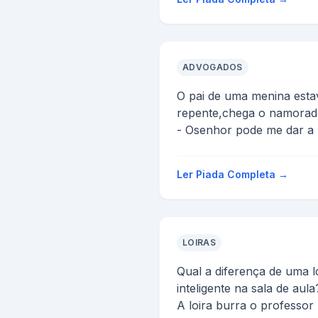
ADVOGADOS
O pai de uma menina est
repente,chega o namorad
- Osenhor pode me dar a 
filha,pois eu a amo muit...
Ler Piada Completa →
LOIRAS
Qual a diferença de uma l
inteligente na sala de aula
A loira burra o professor