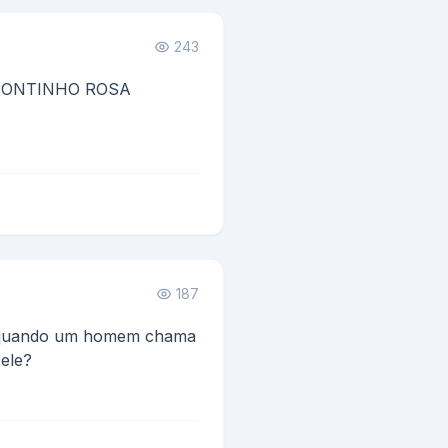
243
 PONTINHO ROSA
 PONTINHO ALEGRE QUE
187
e quando um homem chama
 ele?