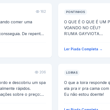
162
PONTINHOS
ntando comer uma
O QUE É O QUE É UM
VOANDO NO CÉU?
consseguia. De repente,
R:UMA GAYVIOTA
o no meio da agua. Lar-
O QUE É O QUE É UM
DÁ ENERGIA?
Ler Piada Completa →
R:UM GAYTOREDE
206
LOIRAS
gordo e descobriu um spa
O que a loira respond
ealmente rápidos.
ela pra ir pra cama com
mações sobre o preço:
Eu não estou doente!
Ler Piada Completa →