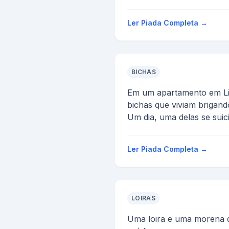
lousa ela copia ele apa...
Ler Piada Completa →
BICHAS
Em um apartamento em L
bichas que viviam brigand
Um dia, uma delas se suic
interrogatório, na delegaci
Ler Piada Completa →
LOIRAS
Uma loira e uma morena d