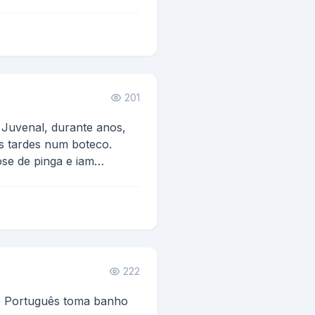
 vez também e diz :
201
 Juvenal, durante anos,
s tardes num boteco.
se de pinga e iam
222
e Português toma banho