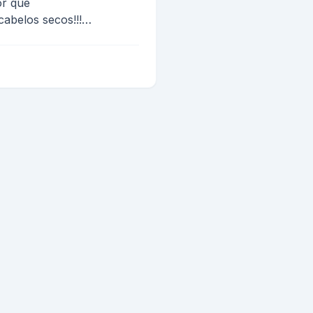
or que
cabelos secos!!!
em um...