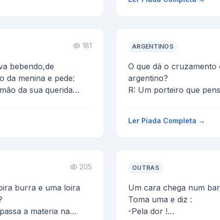
181
ARGENTINOS
ava bebendo,de
O que dá o cruzamento
o da menina e pede:
argentino?
mão da sua querida
R: Um porteiro que pens
O que se joga para um a
se ...
Ler Piada Completa →
205
OUTRAS
oira burra e uma loira
Um cara chega num bar 
?
Toma uma e diz :
 passa a materia na
-Pela dor !