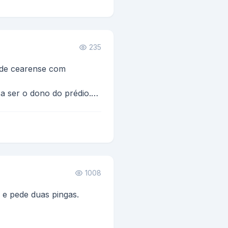
235
 de cearense com
a ser o dono do prédio.
rgentino quando ele está
1008
e pede duas pingas.