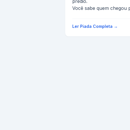
prédio.
Você sabe quem chegou p
A morena, porque a loira 
informação.
Ler Piada Completa →