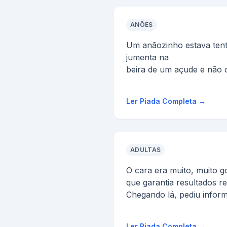
ANÕES
Um anãozinho estava te
jumenta na
beira de um açude e não 
escuta um grito de socorr
...
Ler Piada Completa →
ADULTAS
O cara era muito, muito 
que garantia resultados r
Chegando lá, pediu infor
- Bem, ...
Ler Piada Completa →