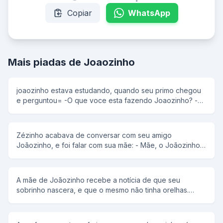
Copiar
WhatsApp
Mais piadas de Joaozinho
joaozinho estava estudando, quando seu primo chegou
e perguntou= -O que voce esta fazendo Joaozinho? -
Estudando Geografia... -Entao aonde fica o oceano
Atlantico? -Oras e so ver no indice do livro!!!
Zézinho acabava de conversar com seu amigo
Joãozinho, e foi falar com sua mãe: - Mãe, o Joãozinho
me disse que ele tem uma tatatatatatataravó. Sua mãe
retruca: - Então ele é um mentiroso!!! - Não, ele é gago!
A mãe de Joãozinho recebe a notícia de que seu
sobrinho nascera, e que o mesmo não tinha orelhas.
Preocupada com a reação de Joãozinho procurou na
cidade alguêm que ficasse com filho. Como todos sabiam
da fama de Joãozinho ninguém quis ficar com ele. Então