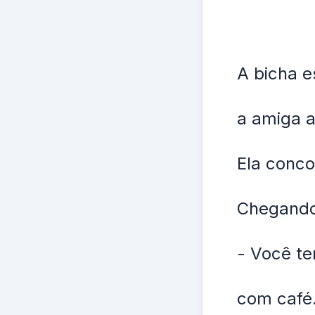
A bicha 
a amiga 
Ela conco
Chegando 
- Você te
com café