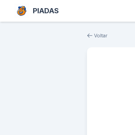
PIADAS
Voltar
Piada # 28927