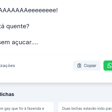
AAAAAAAeeeeeeee!
 tá quente?
sem açucar....
lizações
Copiar
Bichas
m gay que foi à fazenda e
Duas bichas estavão indo par