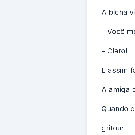
A bicha v
- Você m
- Claro!
E assim f
A amiga p
Quando el
gritou: