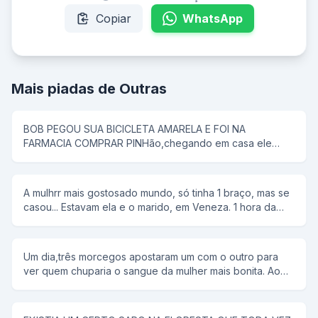
Copiar
WhatsApp
Mais piadas de Outras
BOB PEGOU SUA BICICLETA AMARELA E FOI NA
FARMACIA COMPRAR PINHão,chegando em casa ele
colocou tudo em uma panela de pressão,então seu pai
disse que pipoca ñ tem antena,e então bob respondeu;-
e dai panela de pressão ñ voa
A mulhrr mais gostosado mundo, só tinha 1 braço, mas se
casou... Estavam ela e o marido, em Veneza. 1 hora da
manhã ela tem um desejo sexual, mas não conta para o
marido. rFalou para ele alugar uma "reminha" da quelas e
foram... No meio do rio, ela diz, tira a minha roupa, e ele
Um dia,três morcegos apostaram um com o outro para
tira. Tira o meu sutiã, e ele tira. Tira a minha calçinha, e
ver quem chuparia o sangue da mulher mais bonita. Ao
ele tira. Quando PELADA, ela diz, agora me co... E ele a
chegar a noite,lá se foi o primeiro morcego;chupou o
joga no rio.
sangue da mulher e voltou com a boca cheia de sangue
e chamou os outros morcegos para ver como era bonita