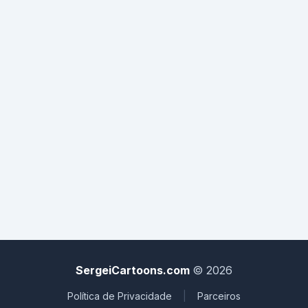
O PAU SÓ QUE ACHOU AINDA MUITO GRANDE E DISSE: -
HA! SAPO ME DÁ A BUNDA SÓ UM POUCO? E O SAPO: -
NÃO! ENTÃO O CAVALO TODO CONTENTE AFIRMOU: -
PRONTO, AGORA SÓ MAIS UMA VEZ E VAI FICAR ÓTIMO,
SAPO ME DÁ ESSA BUNDA? E O SAPO DISSE: -JÁ DISSE
QUE NÃO,NÃO,NÃO,NÃO E NÃO.
SergeiCartoons.com
© 2026
Política de Privacidade
|
Parceiros