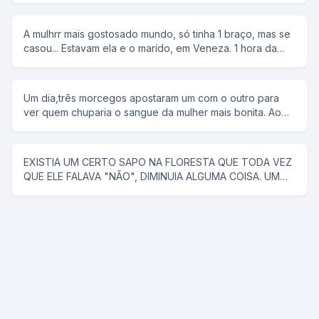
disse que pipoca ñ tem antena,e então bob respondeu;-
e dai panela de pressão ñ voa
A mulhrr mais gostosado mundo, só tinha 1 braço, mas se
casou... Estavam ela e o marido, em Veneza. 1 hora da
manhã ela tem um desejo sexual, mas não conta para o
marido. rFalou para ele alugar uma "reminha" da quelas e
foram... No meio do rio, ela diz, tira a minha roupa, e ele
Um dia,três morcegos apostaram um com o outro para
tira. Tira o meu sutiã, e ele tira. Tira a minha calçinha, e
ver quem chuparia o sangue da mulher mais bonita. Ao
ele tira. Quando PELADA, ela diz, agora me co... E ele a
chegar a noite,lá se foi o primeiro morcego;chupou o
joga no rio.
sangue da mulher e voltou com a boca cheia de sangue
e chamou os outros morcegos para ver como era bonita
EXISTIA UM CERTO SAPO NA FLORESTA QUE TODA VEZ
a mulher. Na noite seguinte, lá se foi o segundo
QUE ELE FALAVA "NÃO", DIMINUIA ALGUMA COISA. UM
morcego;encontrou uma mulher muito mais bonita que a
CAVALO SABENDO DISSO, FOI PROCURAR ESSE SAPO
do companheiro,chupou o sangue e fez questão de
PARA RESOLVER UM PROBLEMA QUE O VINHA
mostrar aos colegas o resultado da sua procura. Na
ACOMPANHANDO A MUITO TEMPO (ELE TINHA QUASE
terceira noite o último morcego saiu para procurar uma
CINCO METROS DE PAU), E COM O TAMANHO DESSE
vítima e voltou com a boca cheia de sangue.Não
PROBLEMA ELE NÃO PODIA COMER NENHUMA ÉGUA.
aguentando de curiosidade os dois morcegos quiseram
ENTÃO ENCONTROU -SE COM O SAPO E PENSOU: -
saber quem era a mulher de que ele arrancara tanto
COMO VOU FAZER PRA ESSE SAPO ME DIZER NÃO, JÁ
sangue.Envergonhado e todo dolorido ele
SEI ENTUSIASMADO ELE DIZ: -SAPO ME DÁ A BUNDINHA
respondeu:Não foi uma mulher e sim um poste que
SÓ UM POUQUINHO. O SAPO OLHANDO O TAMANHO DA
entrou na minha frente.
TROMBA DISSE: -NÃO! O CAVALO ALEGRE OLHOU PARA