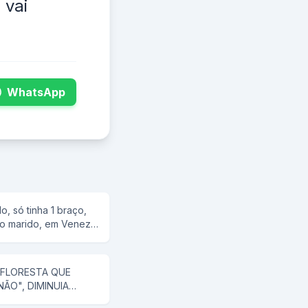
 vai
WhatsApp
, só tinha 1 braço,
 o marido, em Veneza.
esejo sexual, mas não
ara ele alugar uma
 No meio do rio, ela
 FLORESTA QUE
ira. Tira o meu sutiã, e
NÃO", DIMINUIA
 e ele tira. Quando
SABENDO DISSO, FOI
 E ele a joga no rio.