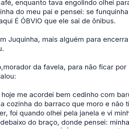
afé, enquanto tava engolindo olhei para
uinha do meu pai e pensei: se funquinh
 aqui É ÓBVIO que ele sai de ônibus.
m Juquinha, mais alguém para encerra
u.
,morador da favela, para não ficar por 
alou:
 hoje me acordei bem cedinho com bar
i na cozinha do barraco que moro e não 
r, foi quando olhei pela janela e vi mi
 debaixo do braço, donde pensei: minh