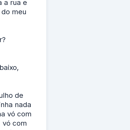
 a rua e
a do meu
r?
baixo,
ulho de
tinha nada
nha vó com
a vó com