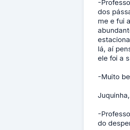
-Professo
dos pássa
me e fui 
abundante
estacion
lá, aí pe
ele foi a
-Muito be
Juquinha,
-Professo
do desper