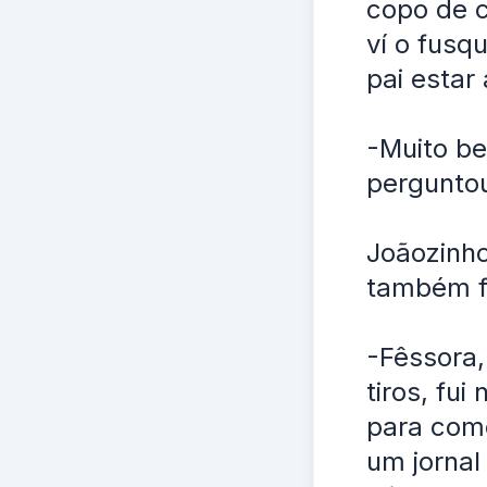
copo de c
ví o fusq
pai estar
-Muito be
pergunto
Joãozinho
também f
-Fêssora,
tiros, fu
para come
um jornal