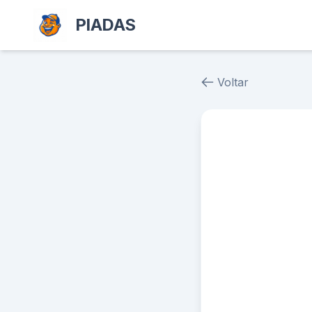
PIADAS
Voltar
Piada # 39087