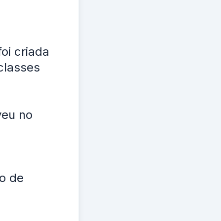
oi criada
classes
veu no
go de