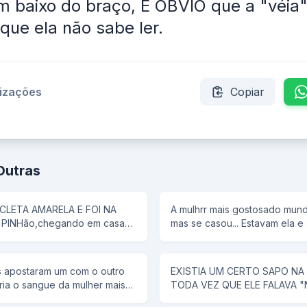
em baixo do braço, É ÓBVIO que a "véia"
que ela não sabe ler.
lizações
Copiar
Outras
CLETA AMARELA E FOI NA
A mulhrr mais gostosado mundo
PINHão,chegando em casa
mas se casou... Estavam ela e
 uma panela de pressão,então
1 hora da manhã ela tem um d
poca ñ tem antena,e então bob
conta para o marido. rFalou p
ela de pressão ñ voa
"reminha" da quelas e foram...
s apostaram um com o outro
EXISTIA UM CERTO SAPO NA
diz, tira a minha roupa, e ele t
ia o sangue da mulher mais
TODA VEZ QUE ELE FALAVA "
ele tira. Tira a minha calçinha,
ite,lá se foi o primeiro
ALGUMA COISA. UM CAVALO 
PELADA, ela diz, agora me co...