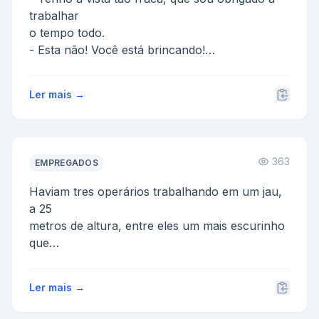
trabalhar
o tempo todo.
- Esta não! Você está brincando!
- Não estou não! Acontece que, da minha...
Ler mais →
363
EMPREGADOS
Haviam tres operários trabalhando em um jau,
a 25
metros de altura, entre eles um mais escurinho
que
de repente gritou, "quero cagar...quero
cagar......
Ler mais →