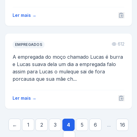
Ler mais →
612
EMPREGADOS
A empregada do moço chamado Lucas é burra
e Lucas suava dela um dia a empregada falo
assim para Lucas o muleque sai de fora
porcausa que sua mãe ch...
Ler mais →
←
1
2
3
4
5
6
...
16