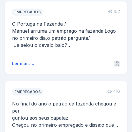
152
EMPREGADOS
O Portuga na Fazenda /
Manuel arruma um emprego na fazenda.Logo
no primeiro dia,o patráo pergunta/
-Ja selou o cavalo baio?
-Ja selei o bicho.O probl...
Ler mais →
416
EMPREGADOS
No final do ano o patrão da fazenda chegou e
per-
guntou aos seus capataz.
Chegou no primeiro empregado e disse:o que o