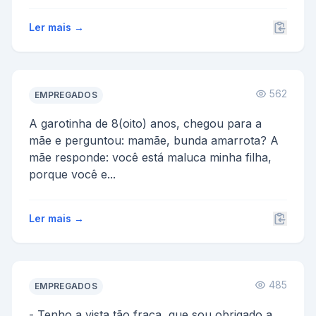
Sr. gostaria de ganhar de nat...
Ler mais →
562
EMPREGADOS
A garotinha de 8(oito) anos, chegou para a
mãe e perguntou: mamãe, bunda amarrota? A
mãe responde: você está maluca minha filha,
porque você e...
Ler mais →
485
EMPREGADOS
- Tenho a vista tão fraca, que sou obrigado a