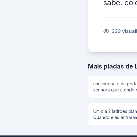
sabe. col
333 visua
Mais piadas de 
um cara bate na port
senhora que atende e
tenho uma proposta q
a mulher educada man
assustada pergunta: 
Um dia 2 ladroes plan
dou 7 mil rais se asen
Quando eles entraram
tirou -eu te dou masi 
padre perguntou. Que
ela tirou a saia e pe
responderam ,é anjo!!
7 se tirar o sutiã ela
anjo voa. E responder