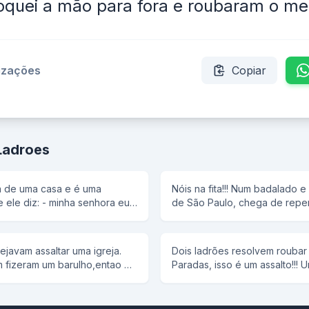
oquei a mão para fora e roubaram o me
lizações
Copiar
Ladroes
a de uma casa e é uma
Nóis na fita!!! Num badalado e gigantesco açougue
 ele diz: - minha senhora eu
de São Paulo, chega de repente uma exube
ue a senhora não vsi recusar
Ferrari vermelha e dela sai u
da ele entrar ela com a cara
chega para o açougueiro e diz: O Sr. tem picanha?
-que proposta é essa -eu te
Tenho sim - responde o açougueiro. -C
ejavam assaltar uma igreja.
Dois ladrões resolvem roubar 
hora trirar a camisa então ela
mim dez peças - diz o São Pa
 fizeram um barulho,entao o
Paradas, isso é um assalto!!! U
7 se a senhora tirar a saia ai
imediatamente com notas de 1
m tá ai ? Os lodroes
fala: Meus filhos, nos não tem
sando 7+7= 14 - eu te dou mais
logo após. Passados 10 minutos, chega uma BMW
! Entao disse o padre. Já que
trabalhamos para o Pai. Então
 tirou e pensando 14+7=21 - eu
serie 800 verde, e dela sai u
am os ladroes nós é filhotes
resolvem estuprar as freiras. 