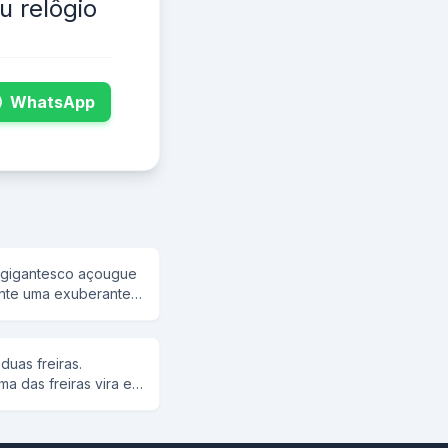
u relôgio
WhatsApp
rante
m São Paulino que
orte para
duas freiras.
ulino, pagando
ma das freiras vira e
00 dólares, saindo
os dinheiro,
 os assaltantes
m Corinthiano, que
Uma das freiras