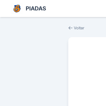
PIADAS
Voltar
Piada # 13342