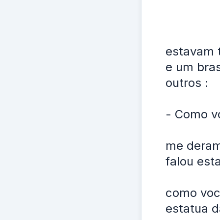
estavam 
e um bras
outros :
- Como vo
me deram
falou es
como você
estatua d