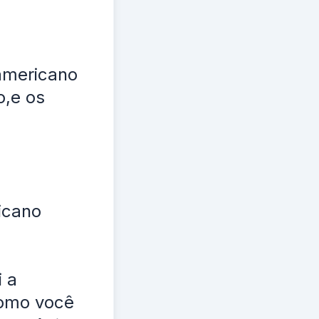
americano
o,e os
icano
i a
como você