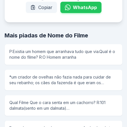
Copiar
WhatsApp
Mais piadas de Nome do Filme
P:Existia um homem que arranhava tudo que via.Qual é o
nome do filme? R:O Homem arranha
*um criador de ovelhas não fazia nada para cuidar de
seu rebanho; os cães da fazenda é que eram os
responsáveis por tudo: levar as mesmas de um lado para
outro, guardá-las, protegê-las, etc. qual o nome do filme
? -o cão peão
Qual Filme Que o cara senta em um cachorro? R:101
dalmata(sento em um dalmata)
______________________________________________ Era uma vez
um homem que não tinha o braço direito...ele casou com
uma mulher que não tinha o braço esquerdo...tiveram um