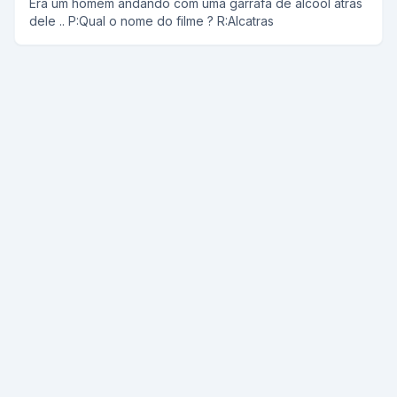
Era um homem andando com uma garrafa de alcool atras
filho...qual nome do filme? R:Ninguem segura esse bebê
dele .. P:Qual o nome do filme ? R:Alcatras
_______________________________________________ Era uma vez
um negro... certo dia o negro foi sentar em uma cadeira...
essa cadeira tinha uma bomba... qual nome do filme?
R:Escudo negro(ex cu do negro)