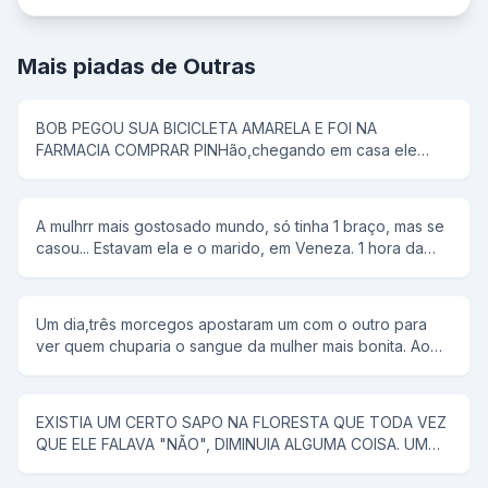
Mais piadas de Outras
BOB PEGOU SUA BICICLETA AMARELA E FOI NA
FARMACIA COMPRAR PINHão,chegando em casa ele
colocou tudo em uma panela de pressão,então seu pai
disse que pipoca ñ tem antena,e então bob respondeu;-
e dai panela de pressão ñ voa
A mulhrr mais gostosado mundo, só tinha 1 braço, mas se
casou... Estavam ela e o marido, em Veneza. 1 hora da
manhã ela tem um desejo sexual, mas não conta para o
marido. rFalou para ele alugar uma "reminha" da quelas e
foram... No meio do rio, ela diz, tira a minha roupa, e ele
Um dia,três morcegos apostaram um com o outro para
tira. Tira o meu sutiã, e ele tira. Tira a minha calçinha, e
ver quem chuparia o sangue da mulher mais bonita. Ao
ele tira. Quando PELADA, ela diz, agora me co... E ele a
chegar a noite,lá se foi o primeiro morcego;chupou o
joga no rio.
sangue da mulher e voltou com a boca cheia de sangue
e chamou os outros morcegos para ver como era bonita
EXISTIA UM CERTO SAPO NA FLORESTA QUE TODA VEZ
a mulher. Na noite seguinte, lá se foi o segundo
QUE ELE FALAVA "NÃO", DIMINUIA ALGUMA COISA. UM
morcego;encontrou uma mulher muito mais bonita que a
CAVALO SABENDO DISSO, FOI PROCURAR ESSE SAPO
do companheiro,chupou o sangue e fez questão de
PARA RESOLVER UM PROBLEMA QUE O VINHA