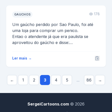
178
GAUCHOS
Um gaúcho perdido por Sao Paulo, foi até
uma loja para comprar um penico.
Entao o atendente já que era paulista se
aproveitou do gaúcho e disse:
...
Ler mais →
←
1
2
3
4
5
...
86
→
SergeiCartoons.com
© 2026