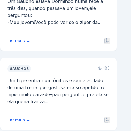
Um Gaucho estava Dormindo numa rede a
três dias, quando passava um jovem,ele
perguntou:
-Meu jovem!Você pode ver se o ziper da
minha clça está abe...
Ler mais →
183
GAUCHOS
Um hipie entra num ônibus e senta ao lado
de uma freira que gostosa era só apelido, o
hipie muito cara-de-pau perguntou pra ela se
ela queria tranza...
Ler mais →