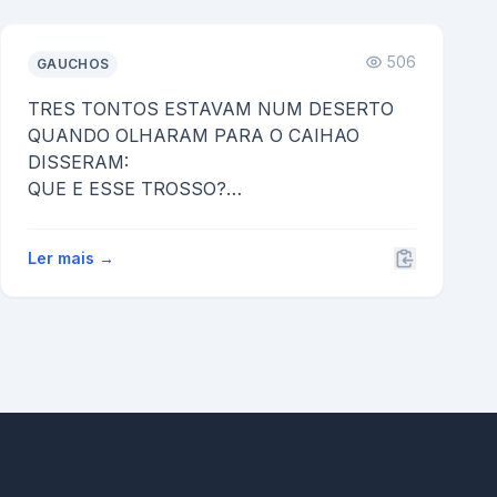
506
GAUCHOS
TRES TONTOS ESTAVAM NUM DESERTO
QUANDO OLHARAM PARA O CAIHAO
DISSERAM:
QUE E ESSE TROSSO?
O OUTRO COMENTA:
A MERDA O OU CAICHAO?
Ler mais →
A MERDA TOSTO!
A SIM,...