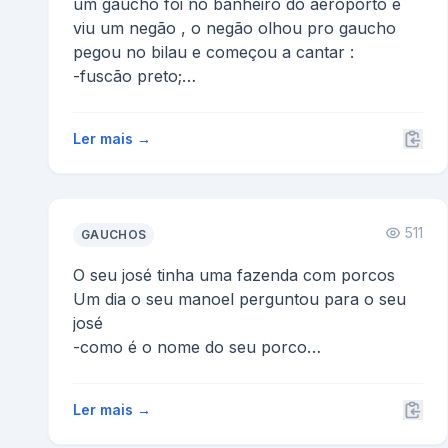
um gaucho foi no banheiro do aeroporto e
viu um negão , o negão olhou pro gaucho
pegou no bilau e começou a cantar :
-fuscão preto;
o gaucho olhou...
Ler mais →
511
GAUCHOS
O seu josé tinha uma fazenda com porcos
Um dia o seu manoel perguntou para o seu
josé
-como é o nome do seu porco
e o seu josé disse:
-o nome dele...
Ler mais →