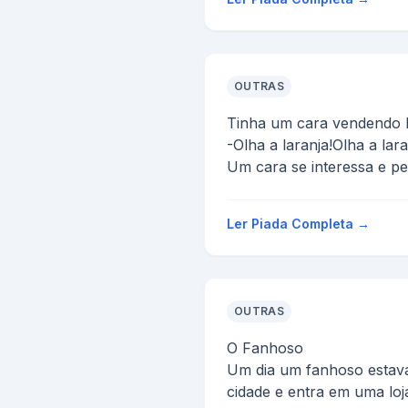
...
OUTRAS
Tinha um cara vendendo l
-Olha a laranja!Olha a lara
Um cara se interessa e pe
-É doce?
E o vendedor diz:
Ler Piada Completa →
-Não é, senão eu tava ...
OUTRAS
O Fanhoso
Um dia um fanhoso estav
cidade e entra em uma loj