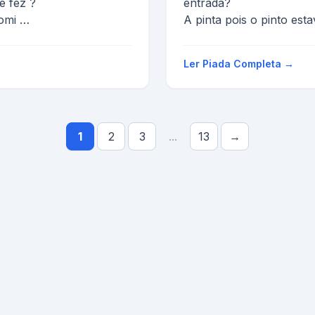
ê fez ?
entrada?
comi
A pinta pois o pinto est
?
Ler Piada Completa →
1
2
3
...
13
→