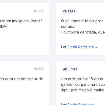
216
CURTAS
tanta inveja das loiras?
O pai tomate falou pros 3
INDA!
estrada:
- Simbora garotada, que
HAHHAHAHAHAHAHAHHAHAH...
Agora, todos já no meio 
Tomatinhos: Papai !...
Ler Piada Completa →
257
ADULTAS
ndo com um cobrador de
um etzinho fez 18 anos
ganhor do pai uma nave
ligou pro maigo o melh
 cadela e meu pai uma
dar uma volta na hora 
cachorrinha
fora...
Ler Piada Completa →