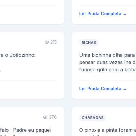
100,00 e perca 20Kg.
Ele foi la e ...
Ler Piada Completa →
215
BICHAS
ra o Joãozinho:
Uma bichinha olha para
pensar duas vezes lhe 
furioso grita com a bicha
-Vai tomar no cú, sua mar
Ler Piada Completa →
376
CHARADAS
Uma mulher foi a Igreja e falo : Padre eu pequei
O pinto e a pinta foram