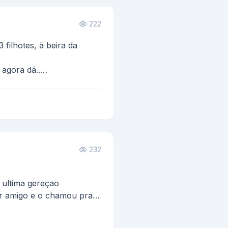
222
 filhotes, à beira da
 agora dá..
da estrada..
232
 ultima gereçao
or amigo e o chamou pra
o amigo topou