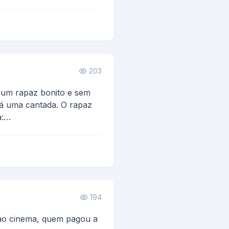
203
 um rapaz bonito e sem
dá uma cantada. O rapaz
:
íca!...
194
 ao cinema, quem pagou a