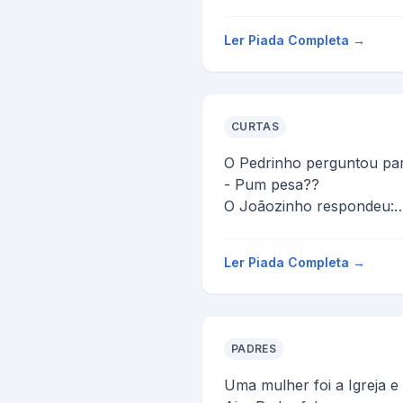
Pergunta ao vendedor
- O senhor tem um inho ?
Ler Piada Completa →
O vendedor não ente...
CURTAS
O Pedrinho perguntou pa
- Pum pesa??
O Joãozinho respondeu:
- Não
-Ah.....então caguei!!!
Ler Piada Completa →
PADRES