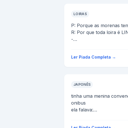
LOIRAS
P: Porque as morenas tem 
R: Por que toda loira é L
-
HAHAHAHAHAHAHAHA
Ler Piada Completa →
JAPONÊS
tinha uma menina conve
onibus
ela falava:
- se minha mae fosse uma
cachorro - eu seria uma 
Ler Piada Completa →