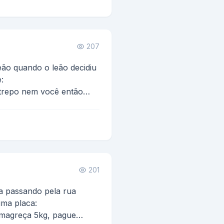
207
ão quando o leão decidiu
:
trepo nem você então
...
201
 passando pela rua
uma placa:
emagreça 5kg, pague