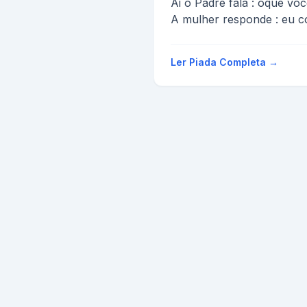
Ai o Padre fala : oque voc
A mulher responde : eu 
O Padre pergunta : quem 
A...
Ler Piada Completa →