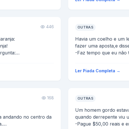
446
OUTRAS
aranja:
Havia um coelho e um le
nja!
fazer uma aposta,e disse
rgunta:
-Faz tempo que eu não 
vamos fazer uma aposta,
Ler Piada Completa →
168
OUTRAS
Um homem gordo estava
a andando no centro da
quando derrepente viu 
a.
-Pague $50,00 reais e 