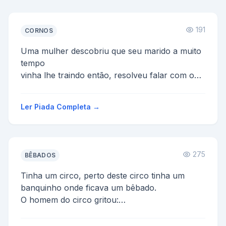
191
CORNOS
Uma mulher descobriu que seu marido a muito
tempo
vinha lhe traindo então, resolveu falar com o
seu
vizinho Ricardão, para juntos botar um par de
Ler Piada Completa →
ch...
275
BÊBADOS
Tinha um circo, perto deste circo tinha um
banquinho onde ficava um bêbado.
O homem do circo gritou:
-Eu dou 10 reais para beber um litro de pinga,
p...