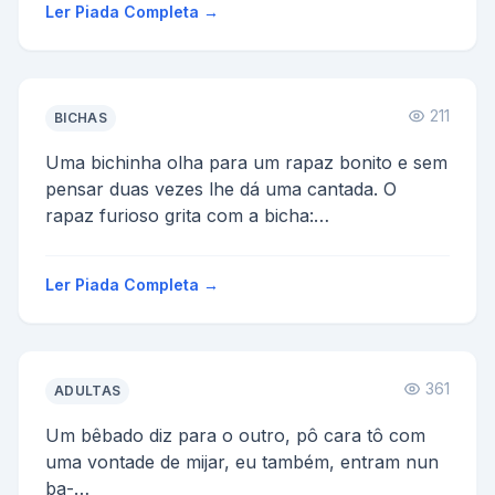
Ler Piada Completa →
211
BICHAS
Uma bichinha olha para um rapaz bonito e sem
pensar duas vezes lhe dá uma cantada. O
rapaz furioso grita com a bicha:
-Vai tomar no cú, sua maríca!...
Ler Piada Completa →
361
ADULTAS
Um bêbado diz para o outro, pô cara tô com
uma vontade de mijar, eu também, entram nun
ba-