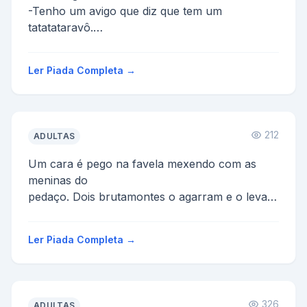
-Tenho um avigo que diz que tem um
tatatataravô.
-Ele deve ser um mentiroso de marca maior,
héin?
Ler Piada Completa →
-Não, ele é só gago me...
212
ADULTAS
Um cara é pego na favela mexendo com as
meninas do
pedaço. Dois brutamontes o agarram e o levam
para
um barraco imundo no fim do morro. Jogam
Ler Piada Completa →
ele l�...
326
ADULTAS