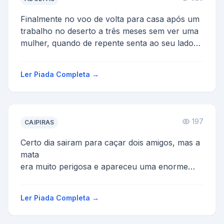
Finalmente no voo de volta para casa após um
trabalho no deserto a três meses sem ver uma
mulher, quando de repente senta ao seu lado
um bichinha be...
Ler Piada Completa →
197
CAIPIRAS
Certo dia sairam para caçar dois amigos, mas a
mata
era muito perigosa e apareceu uma enorme
onça. Então
os dois como foram pegos de surpresa não ...
Ler Piada Completa →