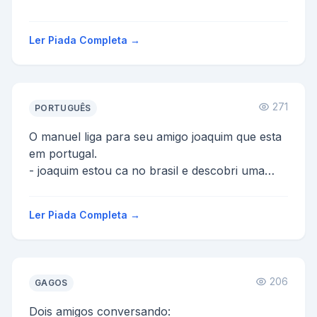
nheiro de um bar juntos, um bota o pau para
fo-
Ler Piada Completa →
ra, o o...
271
PORTUGUÊS
O manuel liga para seu amigo joaquim que esta
em portugal.
- joaquim estou ca no brasil e descobri uma
forma rapida de ganhar dinheiro, chama-se
jogo...
Ler Piada Completa →
206
GAGOS
Dois amigos conversando: