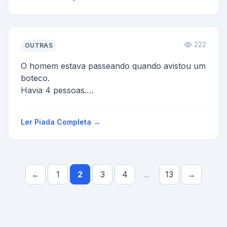
222
OUTRAS
O homem estava passeando quando avistou um
boteco.
Havia 4 pessoas.
_Então ele entrou, foi até o balcão e disse:
Boa tarde.
Ler Piada Completa →
_E pediu:
Vê uma ping...
←
1
2
3
4
...
13
→