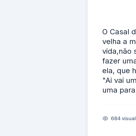
O Casal d
velha a m
vida,não 
fazer um
ela, que
"Ai vai u
uma para 
684 visua