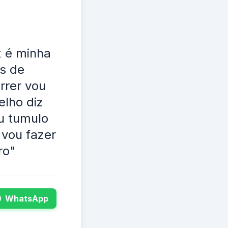
z é minha
s de
rrer vou
lho diz
u tumulo
 vou fazer
ro"
WhatsApp