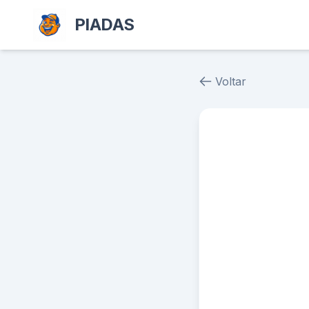
PIADAS
Voltar
Piada # 36127