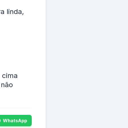
a linda,
m cima
 não
WhatsApp