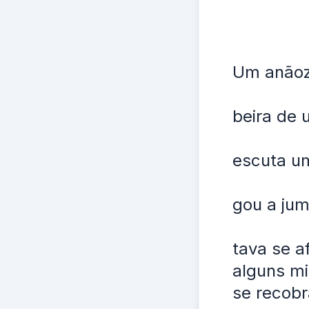
Um anãoz
beira de 
escuta um
gou a jum
tava se a
alguns mi
se recobr