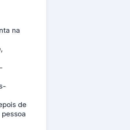
nta na
,
-
s-
epois de
a pessoa