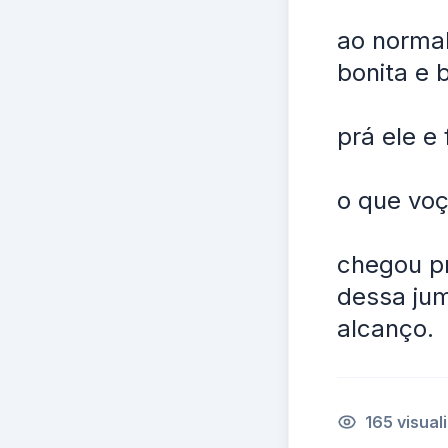
ao normal,
bonita e 
prá ele e
o que voç
chegou pr
dessa jum
alcanço.
165 visual