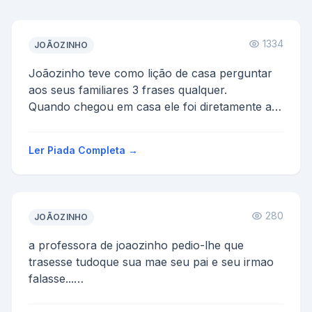
1334
JOÃOZINHO
Joãozinho teve como lição de casa perguntar
aos seus familiares 3 frases qualquer.
Quando chegou em casa ele foi diretamente ao
encontro de sua mã...
Ler Piada Completa →
280
JOÃOZINHO
a professora de joaozinho pedio-lhe que
trasesse tudoque sua mae seu pai e seu irmao
falasse...
mae me fala alquma coisa e a mae delhe