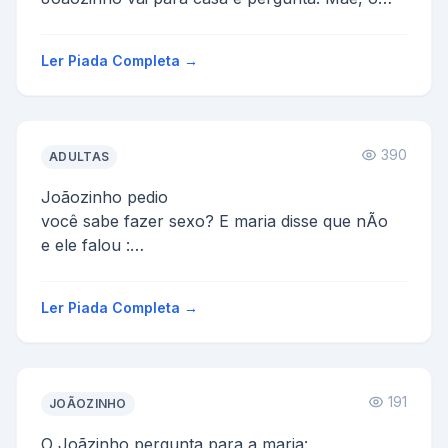
que é FILHO DA PUTA...
Ler Piada Completa →
390
ADULTAS
Joãozinho pedio
você sabe fazer sexo? E maria disse que nÃo
e ele falou :
abaixa a sáia
agora ergue a blusa
Ler Piada Completa →
e maria perguntou, e agora oque e...
191
JOÃOZINHO
O Joãzinho pergunta para a maria: