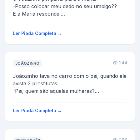
-Posso colocar meu dedo no seu umbigo??
E a Maria responde:
- Naum!
E o joão chateado pergunta:
Ler Piada Completa →
- Porque?
A Maria ...
244
JOÃOZINHO
Joãozinho tava no carro com o pai, quando ele
avista 2 prostitutas:
-Pai, quem são aquelas mulheres?
-São vendedoras!
-O que elas vendem?
Ler Piada Completa →
O pai, se...
266