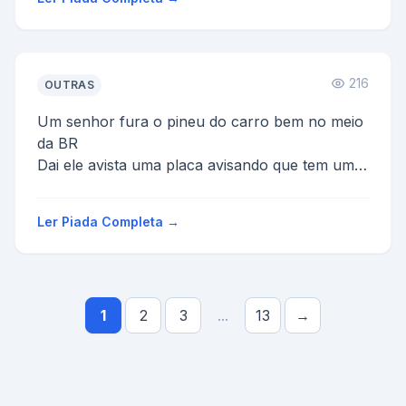
216
OUTRAS
Um senhor fura o pineu do carro bem no meio
da BR
Dai ele avista uma placa avisando que tem uma
borraccharia à 10km
Chegando lá, ele fala com o mec�...
Ler Piada Completa →
1
2
3
...
13
→