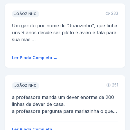
233
JOÃOZINHO
Um garoto por nome de "Joãozinho", que tinha
uns 9 anos decide ser piloto e avião e fala para
sua mãe:
- Mãe, como a senhora sabe, eu quero ser pi...
Ler Piada Completa →
251
JOÃOZINHO
a professora manda um dever enorme de 200
linhas de dever de casa.
a professora pergunta para mariazinha o que
as ovelhas dão mariasinha responde lã...
Ler Piada Completa →