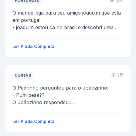
PORTUGUÊS
O manuel liga para seu amigo joaquim que esta
em portugal.
- joaquim estou ca no brasil e descobri uma
forma rapida de ganhar dinheiro, chama-se
jogo...
Ler Piada Completa →
215
CURTAS
O Pedrinho perguntou para o Joãozinho:
- Pum pesa??
O Joãozinho respondeu:
- Não
-Ah.....então caguei!!!
Ler Piada Completa →