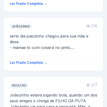
responde cala a...
Ler Piada Completa →
276
JOÃOZINHO
serto dia joaozinho chegou para sua mãe e
disse.
- mamae to com coseira no pinto.
ela responde.
-joaozinho ja te falei, nao é pinto é torneirinha.
Ler Piada Completa →
...
277
ADULTAS
Joãozinho estava jogando bola, quando um dos
seus amigos o chinga de FILHO DA PUTA.
Joãozinho vai para casa e pergunta: Mãe, o