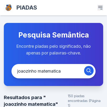
PIADAS
Pesquisa Semântica
Encontre piadas pelo significado, não
apenas por palavras-chave.
150 piadas
Resultados para "
encontradas (Página
joaozinho matematica"
1)