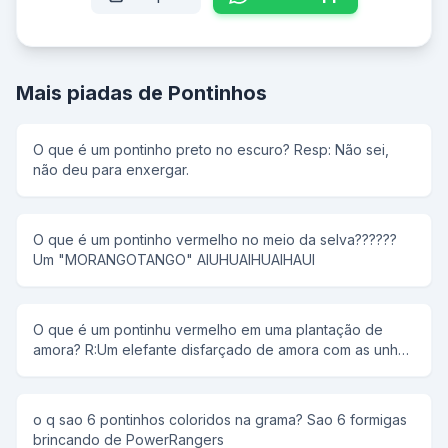
Mais piadas de Pontinhos
O que é um pontinho preto no escuro? Resp: Não sei,
não deu para enxergar.
O que é um pontinho vermelho no meio da selva??????
Um "MORANGOTANGO" AIUHUAIHUAIHAUI
O que é um pontinhu vermelho em uma plantação de
amora? R:Um elefante disfarçado de amora com as unhas
pintadas de vermelho. Você já viu um elefante em uma
plantação de amora? Viu como ele se disarça bem?!
o q sao 6 pontinhos coloridos na grama? Sao 6 formigas
brincando de PowerRangers