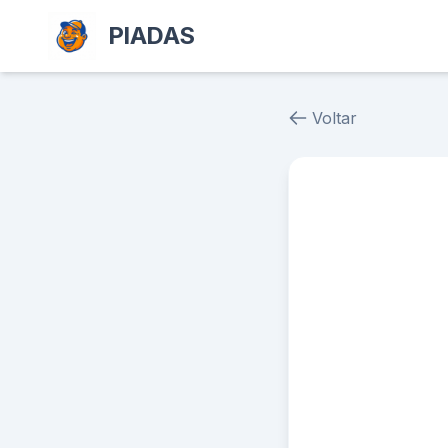
PIADAS
Voltar
Piada # 39545