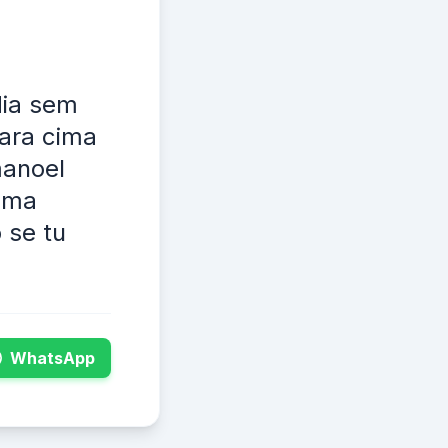
dia sem
para cima
manoel
uma
 se tu
WhatsApp