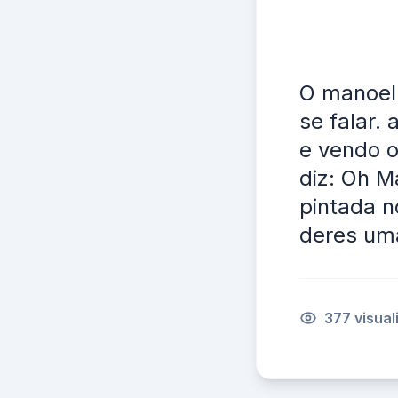
O manoel 
se falar.
e vendo o
diz: Oh 
pintada n
deres um
377 visua