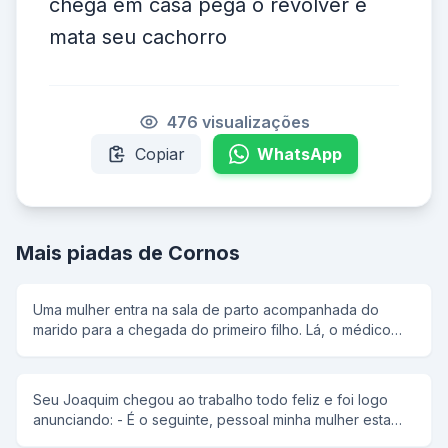
chega em casa pega o revolver e
mata seu cachorro
476 visualizações
Copiar
WhatsApp
Mais piadas de Cornos
Uma mulher entra na sala de parto acompanhada do
marido para a chegada do primeiro filho. Lá, o médico
comenta sobre a mais nova invenção: a máquina que
transmite um pouco de dor de parto para o pai. O casal
aceita numa boa, então o médico decide transmitir 10%
Seu Joaquim chegou ao trabalho todo feliz e foi logo
da dor para o pai. Vendo a reação do pai que não sente
anunciando: - É o seguinte, pessoal minha mulher esta
nada resolve transmitir 50% da dor...Ainda assim o pai
gravida! E um miserável de lá do fundo soltou a piadinha: