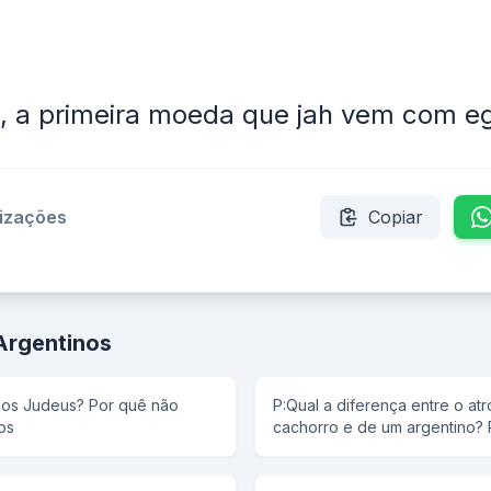
, a primeira moeda que jah vem com e
lizações
Copiar
Argentinos
a os Judeus? Por quê não
P:Qual a diferença entre o a
os
cachorro e de um argentino? 
para ver as marcas do pneu n