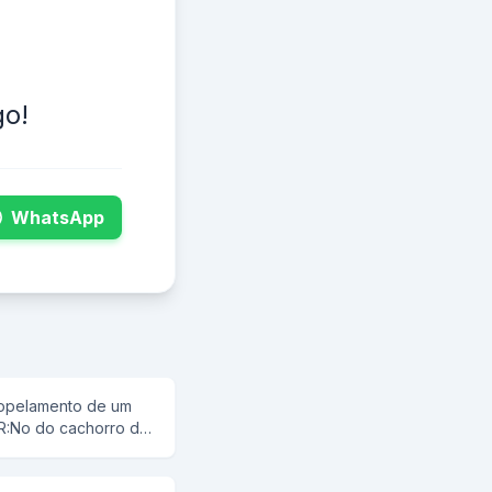
go!
WhatsApp
tropelamento de um
R:No do cachorro dá
o chão.