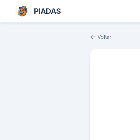
PIADAS
Voltar
Piada # 39128