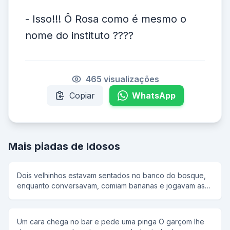
- Isso!!! Ô Rosa como é mesmo o
nome do instituto ????
465 visualizações
Copiar
WhatsApp
Mais piadas de Idosos
Dois velhinhos estavam sentados no banco do bosque,
enquanto conversavam, comiam bananas e jogavam as
cascas no chão. Neste momento passava por ali, uma
jovem senhora, usando um vestido longo, para que não
marcasse, ela estava sem calcinha. Derrepente, sem
Um cara chega no bar e pede uma pinga O garçom lhe
perceber, ela pisa nas cascas de banana. Antes de cair,