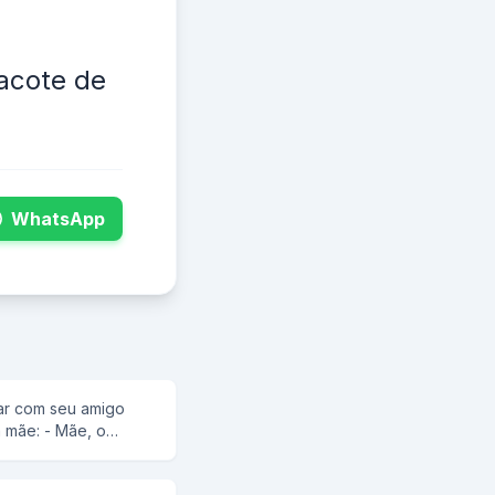
acote de
WhatsApp
ar com seu amigo
a mãe: - Mãe, o
tem uma
truca: - Então ele é