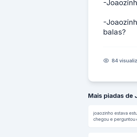
-Joaozinh
-Joaozin
balas?
84 visual
Mais piadas de 
joaozinho estava es
chegou e perguntou= -O que voce esta faze
Joaozinho? -Estudando Geografia... -Entao aonde
fica o oceano Atlantico? -Oras e so ver no