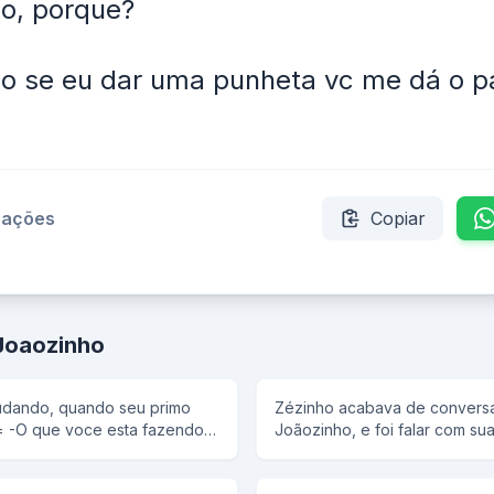
o, porque?
ho se eu dar uma punheta vc me dá o p
izações
Copiar
Joaozinho
tudando, quando seu primo
Zézinho acabava de convers
ndo
Joãozinho, e foi falar com su
Joãozinho me disse que ele 
 indice
tatatatatatataravó. Sua mãe re