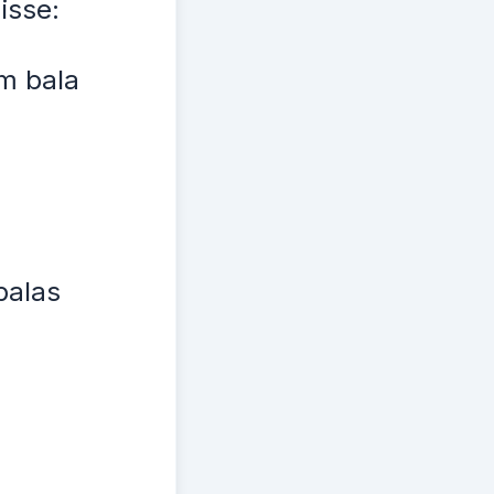
isse:
um bala
balas