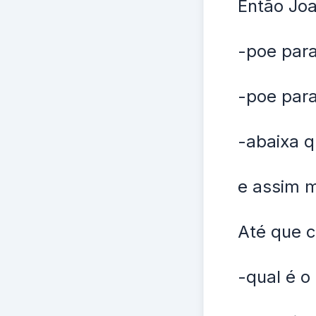
Então Joa
-poe para
-poe para
-abaixa q
e assim m
Até que c
-qual é 