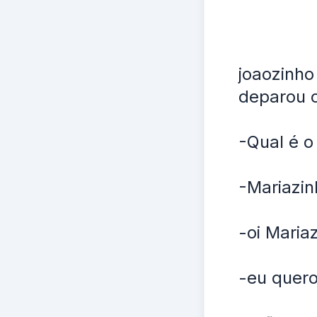
joaozinho
deparou 
-Qual é 
-Mariazin
-oi Maria
-eu quero