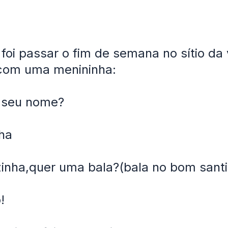
 foi passar o fim de semana no sítio da
com uma menininha:
o seu nome?
ha
zinha,quer uma bala?(bala no bom sant
!