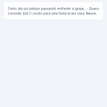
Certo dia um bebum passando enfrente a igreja... - Quero
convidar (ick !) vocês para uma festa lá em casa. Nesse
meio tempo "o anti-cristo" observa o padre no
confissionário e completa: - Você aí que tá cagando
pode ir também.