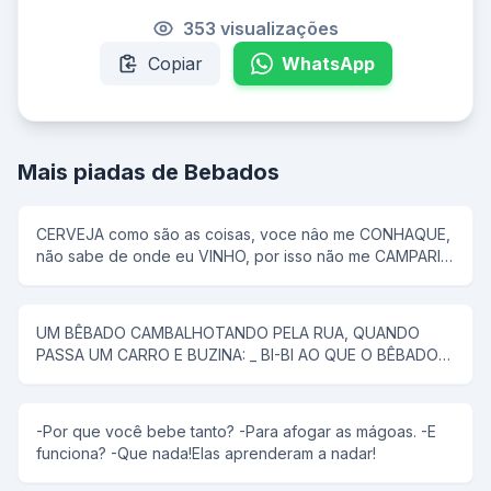
353 visualizações
Copiar
WhatsApp
Mais piadas de Bebados
CERVEJA como são as coisas, voce nâo me CONHAQUE,
não sabe de onde eu VINHO, por isso não me CAMPARI
com qualquer RUM...se MALT pergunto...por aKAISER
voce já bebeu hoje?
UM BÊBADO CAMBALHOTANDO PELA RUA, QUANDO
PASSA UM CARRO E BUZINA: _ BI-BI AO QUE O BÊBADO
RESPONDE: _ EU TAMBÉM BEBI!
-Por que você bebe tanto? -Para afogar as mágoas. -E
funciona? -Que nada!Elas aprenderam a nadar!