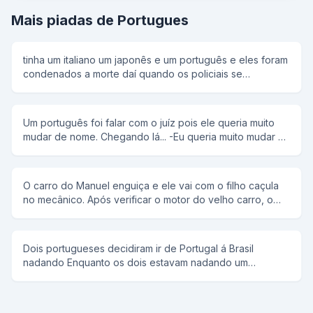
Mais piadas de Portugues
tinha um italiano um japonês e um português e eles foram
condenados a morte daí quando os policiais se
ageitaram o coronel disse: um dois três e o italiano falou
olha o furacão e os policiais olharam para trás e ele fugiu.
aí veio a vez do japa e o coronel disse: um dois três e o
Um português foi falar com o juíz pois ele queria muito
japa falou olha o terremoto e os policiais olharam para
mudar de nome. Chegando lá... -Eu queria muito mudar o
trás e ele fugiu. aí chegou a vez do portuga e o coronel
meu nome Então o juíz falou: - Tem que ter muita
disse: um dois três e o portuga falou fogo e atiraram nele
necessidade para mudar de nome, qual é o seu? -
e ele morreu
Manoel Bosta - Realmente , eu concordo,para que o
O carro do Manuel enguiça e ele vai com o filho caçula
nome seja mudado, para que nome o senhor quer
no mecânico. Após verificar o motor do velho carro, o
mudar? -Joaquim Bosta...
mecânico diz: - O problema está no freio. Vou ter que
mexer no burrinho. O Manuel puxa o garoto para trás e
se altera: - Não, senhoire! No garoto ninguém mexe!
Dois portugueses decidiram ir de Portugal á Brasil
nadando Enquanto os dois estavam nadando um
perguntou ao outro ta cansado e o outro respondia não,
e assim repetitivamente E quando estavam chegando
vendo ja Portugal um perguntou ao outro ta cansado e o