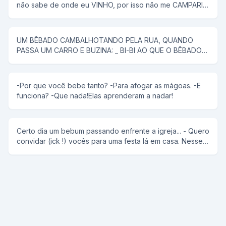
não sabe de onde eu VINHO, por isso não me CAMPARI
com qualquer RUM...se MALT pergunto...por aKAISER
voce já bebeu hoje?
UM BÊBADO CAMBALHOTANDO PELA RUA, QUANDO
PASSA UM CARRO E BUZINA: _ BI-BI AO QUE O BÊBADO
RESPONDE: _ EU TAMBÉM BEBI!
-Por que você bebe tanto? -Para afogar as mágoas. -E
funciona? -Que nada!Elas aprenderam a nadar!
Certo dia um bebum passando enfrente a igreja... - Quero
convidar (ick !) vocês para uma festa lá em casa. Nesse
meio tempo "o anti-cristo" observa o padre no
confissionário e completa: - Você aí que tá cagando
pode ir também.