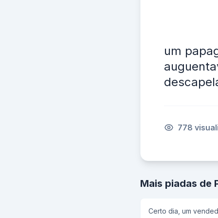
um papaga
auguentav
descapel
778 visua
Mais piadas de 
Certo dia, um vended