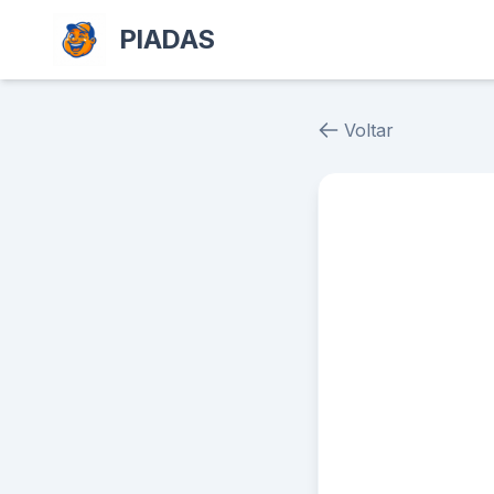
PIADAS
Voltar
Piada # 19896