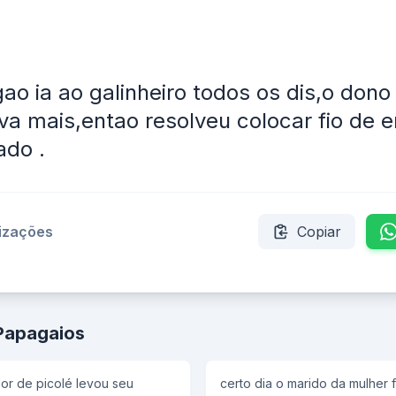
o ia ao galinheiro todos os dis,o dono
a mais,entao resolveu colocar fio de e
ado .
lizações
Copiar
Papagaios
or de picolé levou seu
certo dia o marido da mulher fo