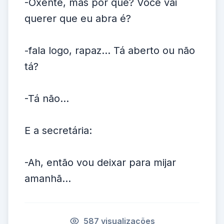
-Oxente, mas por quê? Você vai
querer que eu abra é?
-fala logo, rapaz... Tá aberto ou não
tá?
-Tá não...
E a secretária:
-Ah, então vou deixar para mijar
amanhã...
587 visualizações