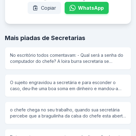
Copiar
WhatsApp
Mais piadas de Secretarias
No escritório todos comentavam: - Qual será a senha do
computador do chefe? A loira burra secretaria se
ofereceu para descobrir a senha pois assim ninguem
mais a chamaria de burra. Quando o chefe chegou ela
entrou no escritorio e foi logo jogando charme, quando
O sujeito engravidou a secretária e para esconder o
finalmente ele digita a senha, a loira sai correndo
caso, deu-lhe uma boa soma em dinheiro e mandou-a
gritando: - Eu sei a senha, eu sei a ... - Então fala logo! - A
para Itália, onde ela poderia ter o bebê tranquilamente e
senha é ***** .
ninguém ficaria sabendo de nada. Antes de ela partir, ele
advertiu-a: - Por favor, Lucinha, independente do que
o chefe chega no seu trabalho, quando sua secretária
acontecer, não me telefone! - E como eu vou fazer para
percebe que a braguilinha da calsa do chefe esta aberta.
te avisar quando o bebê nascer? - Basta me mandar um
E ela fala meio sem jeito: -Chefe a braguilinha de sua
Cartão Postal. Nem coloque remetente, escreva apenas
calça esta aberta. E o chefe todo sacana fala: -Voçê viu
"Spaghetti", que eu já sei do que se trata. E ela vai viajar.
minha ferrari vermelha. E a secretaria diz: Não, só vi um