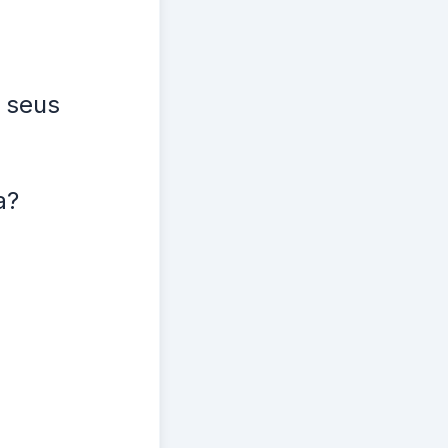
 seus
a?