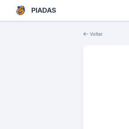
PIADAS
Voltar
Piada # 26912