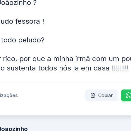
Joãozinho ?
ludo fessora !
 todo peludo?
r rico, por que a minha irmã com um p
o sustenta todos nós la em casa !!!!!!!!
lizações
Copiar
Joaozinho