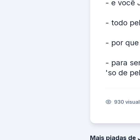
- e você 
- todo pe
- por que
- para se
'so de pel
930 visua
Mais piadas de 