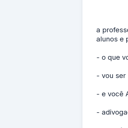
a profess
alunos e 
- o que v
- vou ser
- e você 
- adivoga