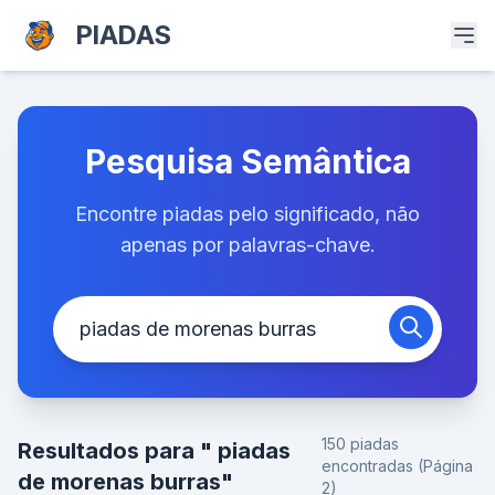
PIADAS
Pesquisa Semântica
Encontre piadas pelo significado, não
apenas por palavras-chave.
150 piadas
Resultados para " piadas
encontradas (Página
de morenas burras"
2)