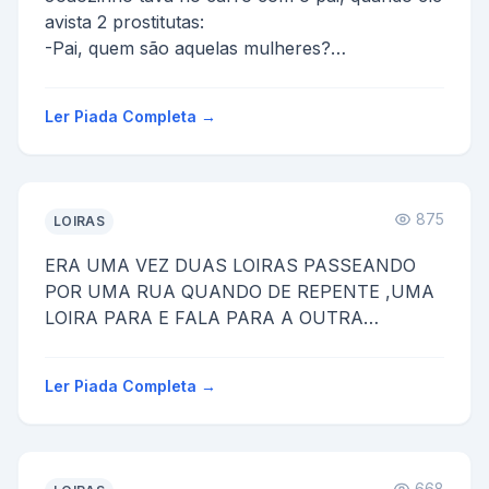
avista 2 prostitutas:
-Pai, quem são aquelas mulheres?
-São vendedoras!
-O que elas vendem?
Ler Piada Completa →
O pai, se...
875
LOIRAS
ERA UMA VEZ DUAS LOIRAS PASSEANDO
POR UMA RUA QUANDO DE REPENTE ,UMA
LOIRA PARA E FALA PARA A OUTRA
TADINHO OLHA SO UM PASSARINHO
MORTO A OUTRA LOIRA ...
Ler Piada Completa →
668