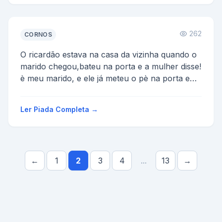
262
CORNOS
O ricardão estava na casa da vizinha quando o
marido chegou,bateu na porta e a mulher disse!
è meu marido, e ele já meteu o pè na porta e
entrou,o ...
Ler Piada Completa →
←
1
2
3
4
...
13
→