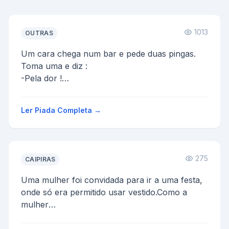
1013
OUTRAS
Um cara chega num bar e pede duas pingas.
Toma uma e diz :
-Pela dor !
Toma a outra de uma só vez também e diz :
-E pela vergonha!
Ler Piada Completa →
O cara repete o r...
275
CAIPIRAS
Uma mulher foi convidada para ir a uma festa,
onde só era permitido usar vestido.Como a
mulher
só usava calça, ela não tinha calçinha.