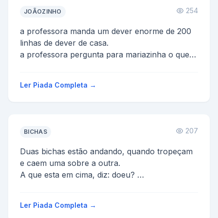
254
JOÃOZINHO
a professora manda um dever enorme de 200
linhas de dever de casa.
a professora pergunta para mariazinha o que
as ovelhas dão mariasinha responde lã...
Ler Piada Completa →
207
BICHAS
Duas bichas estão andando, quando tropeçam
e caem uma sobre a outra.
A que esta em cima, diz: doeu?
A outra responde: não senhora, deixa que do...
Ler Piada Completa →