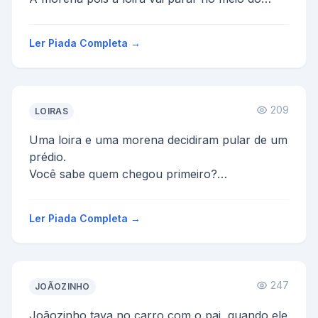
caminho para per...
Ler Piada Completa →
209
LOIRAS
Uma loira e uma morena decidiram pular de um
prédio.
Você sabe quem chegou primeiro?
A morena, porque a loira parou pra pedir
informação.
Ler Piada Completa →
247
JOÃOZINHO
Joãozinho tava no carro com o pai, quando ele