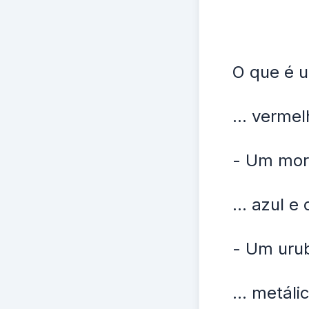
O que é u
... verme
- Um mor
... azul 
- Um urub
... metál