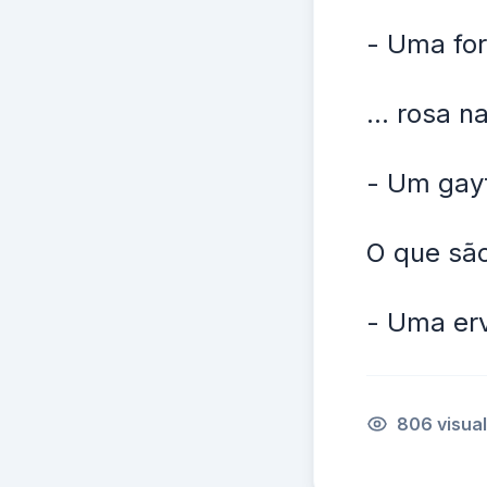
- Uma for
... rosa n
- Um gayt
O que são
- Uma erv
806 visua