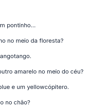
m pontinho...
lho no meio da floresta?
angotango.
e outro amarelo no meio do céu?
lue e um yellowcópitero.
ico no chão?