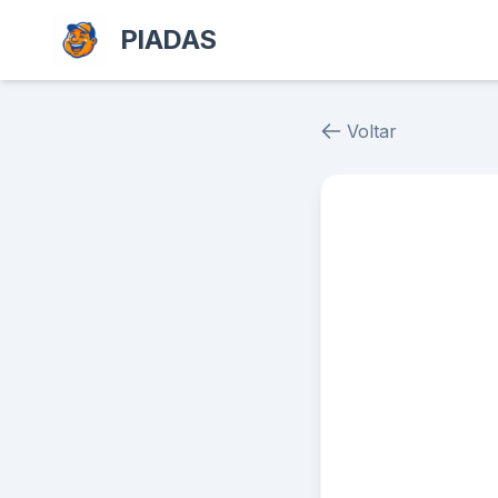
PIADAS
Voltar
Piada # 31665