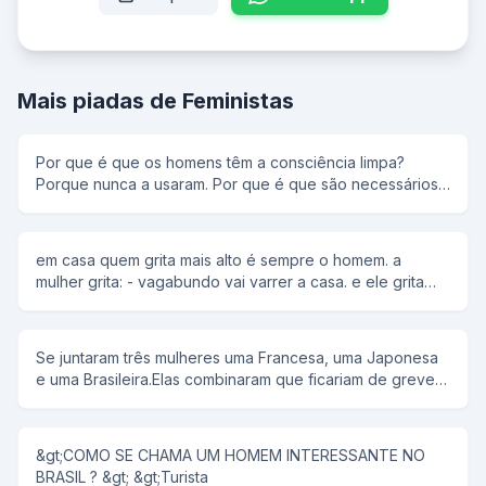
Mais piadas de Feministas
Por que é que os homens têm a consciência limpa?
Porque nunca a usaram. Por que é que são necessários
milhões de espermatozóides para fertilizar um único
óvulo? Porque os espermatozóides são masculinos e
negam-se a perguntar o caminho. Sabe como uma mulher
em casa quem grita mais alto é sempre o homem. a
se livra de 75 quilos de gordura inútil? Pede o divórcio.
mulher grita: - vagabundo vai varrer a casa. e ele grita
Por que é que as mulheres colocam chifres nos homens?
mais alto ainda: - cadê a vassolra.
Porque um homem sem chifres é um animal muito
indefeso. O que ocorre com um homem quando come
uma mosca? Fica com mais neurônios no estômago do
Se juntaram três mulheres uma Francesa, uma Japonesa
que no cérebro. Por que é que os homens gostam de
e uma Brasileira.Elas combinaram que ficariam de greve 1
amor à primeira vista? Porque economiza tempo em
mês para fazerem os maridos preguiçosos trabalharem e
cantadas e convites para jantar. Como é que se pode ter
depois desse tempo se encomtrarem no mesmo local.
a certeza de que as novelas são ficção? Porque na vida
Depois de 1 mês se encomtraram de novo e uma
&gt;COMO SE CHAMA UM HOMEM INTERESSANTE NO
real os homens não são carinhosos fora da cama(e na
perguntou. -Como foi sua esperiencia Francesa? E ela. -
BRASIL ? &gt; &gt;Turista