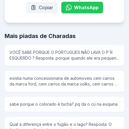
Copiar
WhatsApp
Mais piadas de Charadas
VOCÊ SABE PORQUE O PORTUGUES NÃO LAVA O P´R
ESQUERDO ? Resposta. porque quando ele era pequeno
a mãe dele falava: - Lava o pé direito !
existia numa concessionaria de automoveis cem carros
da marca ford, cem carros da marca volks, cem carros da
marca fiat e só dez da marca honda. p: qual o nome do
filme? r: "pouca honda".
sabe porque o colorado é bicha? pq da o cú na esquina
Qual a diferença entre o fugão e o lago? Resposta: O