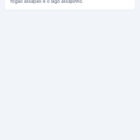
fogão assapão e o lago assapinho.