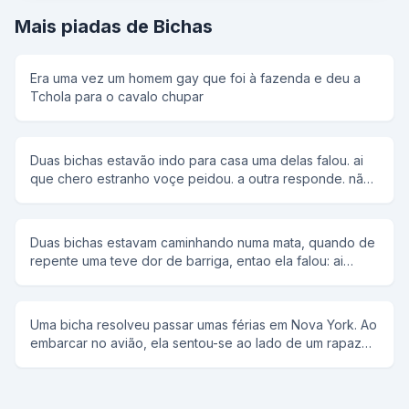
Mais piadas de Bichas
Era uma vez um homem gay que foi à fazenda e deu a
Tchola para o cavalo chupar
Duas bichas estavão indo para casa uma delas falou. ai
que chero estranho voçe peidou. a outra responde. não
eu rotei.
Duas bichas estavam caminhando numa mata, quando de
repente uma teve dor de barriga, entao ela falou: ai
bicha, eu to com dor de barriga,o que que eu faco? a
outra respondeu: Ah! vai naquela moitinha ali que eu to
aqui te esperando.A outra falou ok, e foi.E aquele
Uma bicha resolveu passar umas férias em Nova York. Ao
esforco huuhuuum!!De repente aquele grito.Bicha eu
embarcar no avião, ela sentou-se ao lado de um rapaz
abortei!!!! A outra fala: impossivel, bicha nao aborta.pois
boa pinta e começou a conversar. Depois de alguns
eu abortei, vem ver vem.entao a bicha pergunta:cade?
minutos, perguntou a ele:você quer comer meu cu? O
olha aqui, dois bracinhos e perninhas.Nesse momento a
rapaz respondeu: me respeita. Depois, a bicha retirou
outra bicha se revolta e fala: Ah! bicha burra, tu nao ta